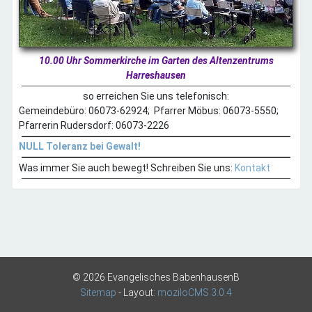
Galerien
Archive
Impressum
10.00 Uhr Sommerkirche im Garten des Altenzentrums
Harreshausen
so erreichen Sie uns telefonisch:
Gemeindebüro: 06073-62924; Pfarrer Möbus: 06073-5550;
Pfarrerin Rudersdorf: 06073-2226
NULL Toleranz bei Gewalt!
Was immer Sie auch bewegt! Schreiben Sie uns:
Kontakt
©
2026 Evangelisches BabenhausenB
Sitemap
- Layout:
moziloCMS 3.0.4